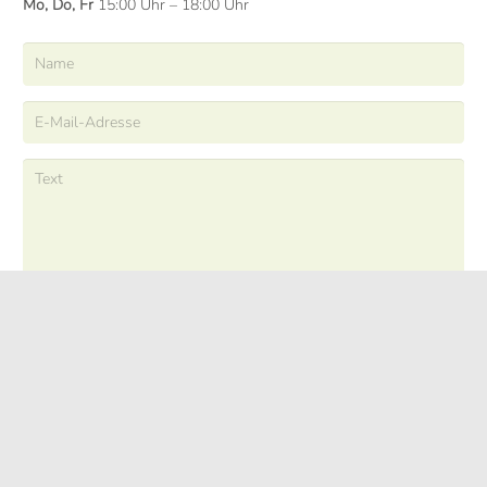
Mo, Do, Fr
15:00 Uhr – 18:00 Uhr
ABSENDEN
Direkt im Verleih finden Sie unser Farbenfachgeschäft und einen