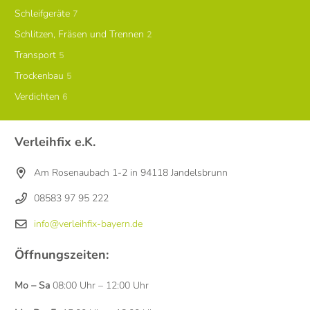
Schleifgeräte
7
Schlitzen, Fräsen und Trennen
2
Transport
5
Trockenbau
5
Verdichten
6
Verleihfix e.K.
Am Rosenaubach 1-2 in 94118 Jandelsbrunn
08583 97 95 222
info@verleihfix-bayern.de
Öffnungszeiten:
Mo – Sa
08:00 Uhr – 12:00 Uhr