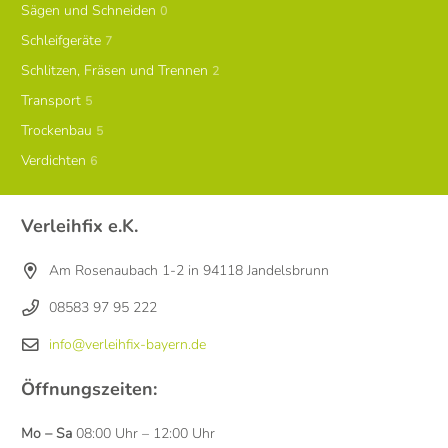
Sägen und Schneiden
0
Schleifgeräte
7
Schlitzen, Fräsen und Trennen
2
Transport
5
Trockenbau
5
Verdichten
6
Verleihfix e.K.
Am Rosenaubach 1-2 in 94118 Jandelsbrunn
08583 97 95 222
info@verleihfix-bayern.de
Öffnungszeiten:
Mo – Sa
08:00 Uhr – 12:00 Uhr