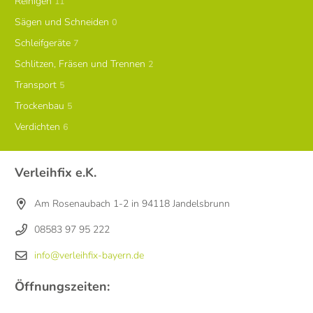
Reinigen
11
Sägen und Schneiden
0
Schleifgeräte
7
Schlitzen, Fräsen und Trennen
2
Transport
5
Trockenbau
5
Verdichten
6
Verleihfix e.K.
Am Rosenaubach 1-2 in 94118 Jandelsbrunn
08583 97 95 222
info@verleihfix-bayern.de
Öffnungszeiten: