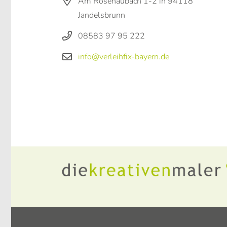
Am Rosenaubach 1-2 in 94118
Jandelsbrunn
08583 97 95 222
info@verleihfix-bayern.de