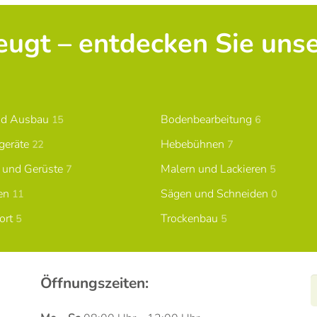
zeugt – entdecken Sie uns
nd Ausbau
Bodenbearbeitung
15
6
geräte
Hebebühnen
22
7
n und Gerüste
Malern und Lackieren
7
5
en
Sägen und Schneiden
11
0
ort
Trockenbau
5
5
Öffnungszeiten: