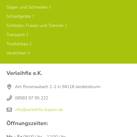
Sägen und Schneiden
0
Schleifgeräte
7
Schlitzen, Fräsen und Trennen
2
Transport
5
Trockenbau
5
Verdichten
6
Verleihfix e.K.
Am Rosenaubach 1-2 in 94118 Jandelsbrunn
08583 97 95 222
info@verleihfix-bayern.de
Öffnungszeiten:
Mo – Sa
08:00 Uhr – 12:00 Uhr