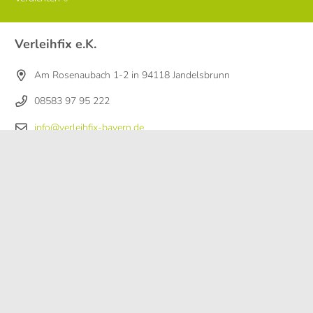
Verleihfix e.K.
Am Rosenaubach 1-2 in 94118 Jandelsbrunn
08583 97 95 222
info@verleihfix-bayern.de
Öffnungszeiten:
Mo – Sa
08:00 Uhr – 12:00 Uhr
Mo, Do, Fr
15:00 Uhr – 18:00 Uhr