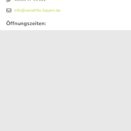
info@verleihfix-bayern.de
Öffnungszeiten:
Mo – Sa
08:00 Uhr – 12:00 Uhr
Mo, Do, Fr
15:00 Uhr – 18:00 Uhr