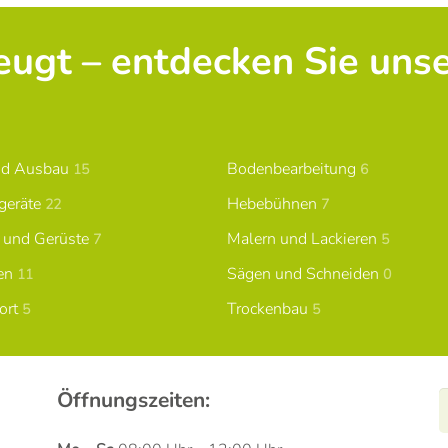
zeugt – entdecken Sie uns
nd Ausbau
Bodenbearbeitung
15
6
geräte
Hebebühnen
22
7
n und Gerüste
Malern und Lackieren
7
5
en
Sägen und Schneiden
11
0
ort
Trockenbau
5
5
Öffnungszeiten: