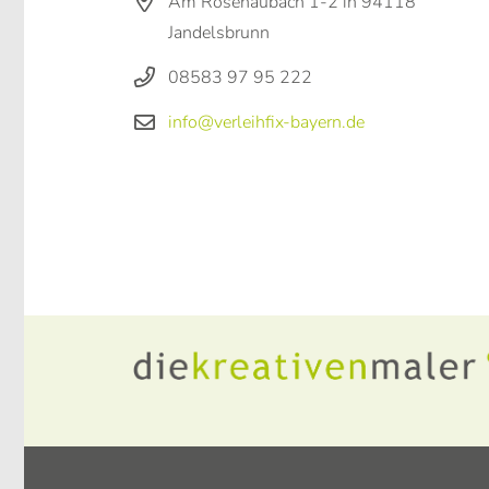
Am Rosenaubach 1-2 in 94118
Jandelsbrunn
08583 97 95 222
info@verleihfix-bayern.de