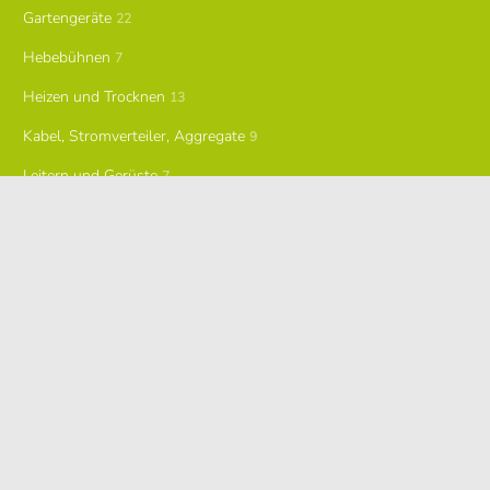
Gartengeräte
22
Hebebühnen
7
Heizen und Trocknen
13
Kabel, Stromverteiler, Aggregate
9
Leitern und Gerüste
7
Malern und Lackieren
5
Messtechnik
4
Party und Freizeit
12
Reinigen
11
Sägen und Schneiden
0
Schleifgeräte
7
Schlitzen, Fräsen und Trennen
2