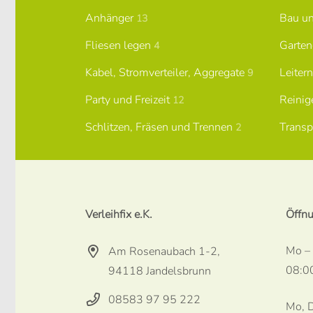
Anhänger
Bau u
13
Fliesen legen
Garten
4
Kabel, Stromverteiler, Aggregate
Leiter
9
Party und Freizeit
Reini
12
Schlitzen, Fräsen und Trennen
Transp
2
Verleihfix e.K.
Öffnu
Mo –
Am Rosenaubach 1-2,
08:0
94118 Jandelsbrunn
08583 97 95 222
Mo, D