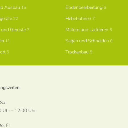
nd Ausbau
Bodenbearbeitung
15
6
geräte
Hebebühnen
22
7
n und Gerüste
Malern und Lackieren
7
5
gen
Sägen und Schneiden
11
0
ort
Trockenbau
5
5
ngszeiten:
 Sa
0 Uhr – 12:00 Uhr
o, Fr