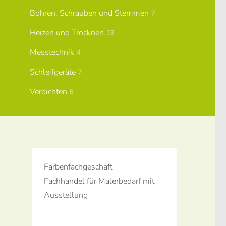
Bohren, Schrauben und Stemmen
7
Heizen und Trocknen
13
Messtechnik
4
Schleifgeräte
7
Verdichten
6
Farbenfachgeschäft
Fachhandel für Malerbedarf mit
Ausstellung