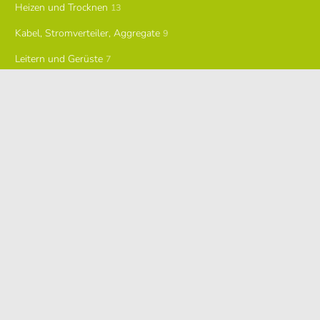
Heizen und Trocknen
13
Kabel, Stromverteiler, Aggregate
9
Leitern und Gerüste
7
Malern und Lackieren
5
Messtechnik
4
Party und Freizeit
12
Reinigen
11
Sägen und Schneiden
0
Schleifgeräte
7
Schlitzen, Fräsen und Trennen
2
Transport
5
Trockenbau
5
Verdichten
6